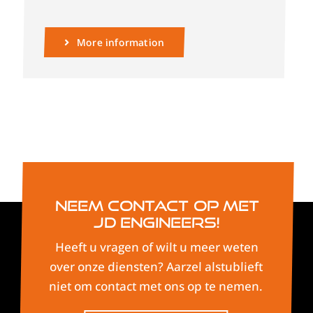
More information
Neem contact op met
JD Engineers!
Heeft u vragen of wilt u meer weten
over onze diensten? Aarzel alstublieft
niet om contact met ons op te nemen.