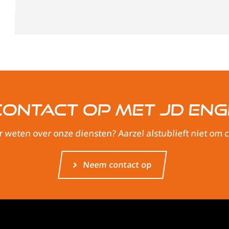
ontact op met JD Eng
r weten over onze diensten? Aarzel alstublieft niet om
Neem contact op