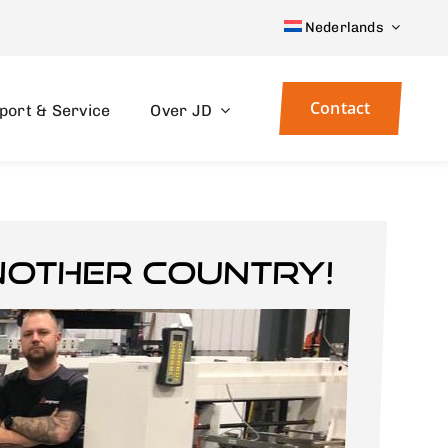
Nederlands
Contact
port & Service
Over JD
nother country!