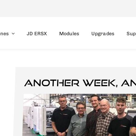
ines
JD ERSX
Modules
Upgrades
Sup
Another week, a