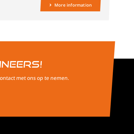
More information
ineers!
 contact met ons op te nemen.