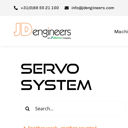
Ga
+31(0)88 55 21 100
info@jdengineers.com
naar
inhoud
Mach
Servo
System
Zoeken
naar: