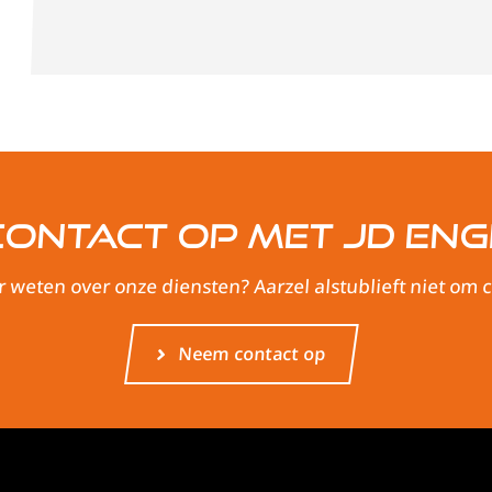
ontact op met JD Eng
r weten over onze diensten? Aarzel alstublieft niet om
Neem contact op