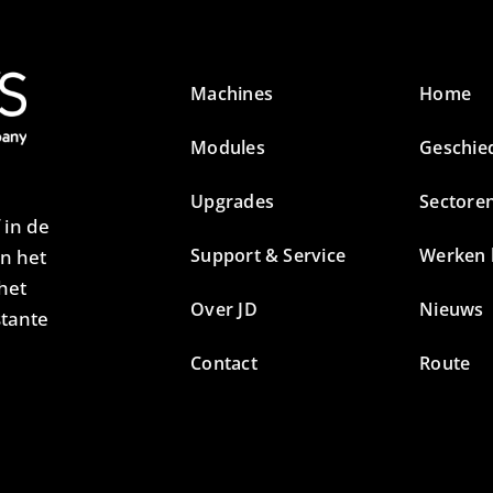
Machines
Home
Modules
Geschie
Upgrades
Sectore
 in de
Support & Service
Werken b
an het
het
Over JD
Nieuws
stante
Contact
Route