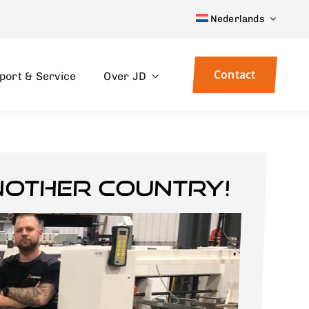
Nederlands
Contact
port & Service
Over JD
nother country!