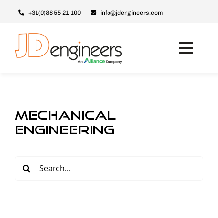
Ga
+31(0)88 55 21 100
info@jdengineers.com
naar
inhoud
Toggl
Navig
Machines
Modules
mechanical
Upgrades
engineering
Support & Service
Zoeken
Over JD
naar:
Contact