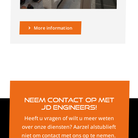
More information
Neem contact op met
JD Engineers!
Heeft u vragen of wilt u meer weten
over onze diensten? Aarzel alstublieft
niet om contact met ons op te nemen.