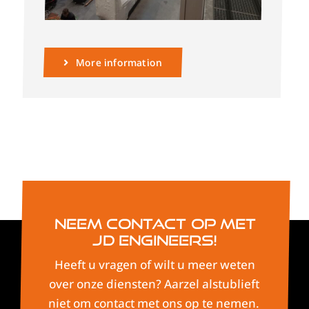
More information
Neem contact op met
JD Engineers!
Heeft u vragen of wilt u meer weten
over onze diensten? Aarzel alstublieft
niet om contact met ons op te nemen.