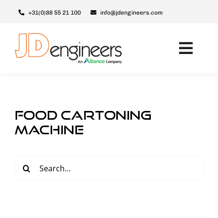
Ga
+31(0)88 55 21 100
info@jdengineers.com
naar
inhoud
Toggl
Navig
Machines
Modules
food cartoning
Upgrades
machine
Support & Service
Zoeken
Over JD
naar:
Contact