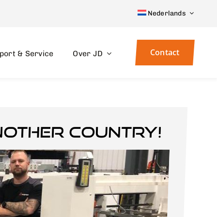
Nederlands
Contact
port & Service
Over JD
nother country!