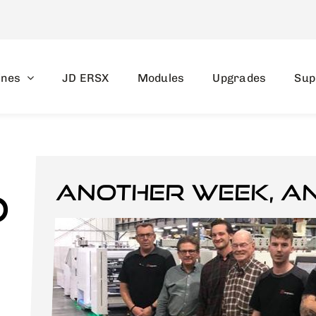
ines
JD ERSX
Modules
Upgrades
Sup
Another week, a
d