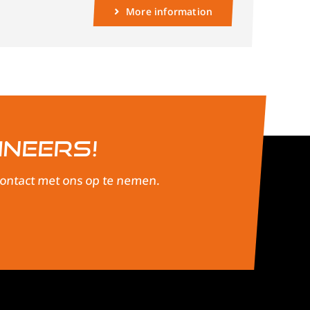
More information
ineers!
 contact met ons op te nemen.