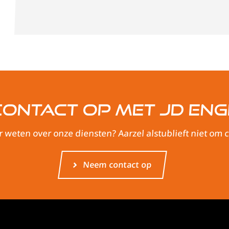
ontact op met JD Eng
r weten over onze diensten? Aarzel alstublieft niet om
Neem contact op