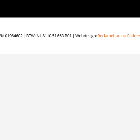
K: 01084602 | BTW: NL.8110.51.663.B01 | Webdesign:
Reclamebureau Fedd