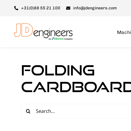
Ga
+31(0)88 55 21 100
info@jdengineers.com
naar
inhoud
Mach
Folding
cardboar
Zoeken
naar: