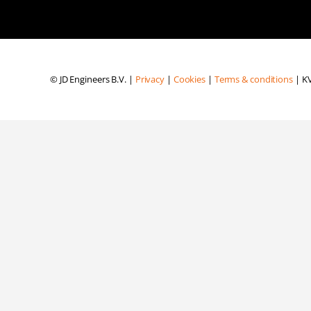
© JD Engineers B.V. |
Privacy
|
Cookies
|
Terms & conditions
| KV