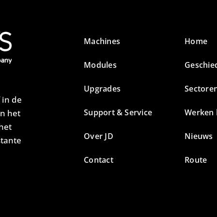
Machines
Home
Modules
Geschie
Upgrades
Sectore
 in de
Support & Service
Werken b
an het
het
Over JD
Nieuws
stante
Contact
Route