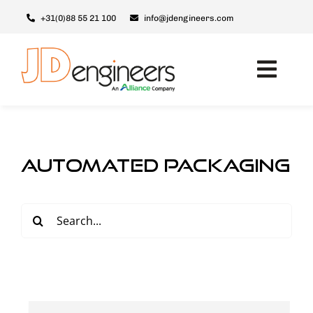
Ga
+31(0)88 55 21 100
info@jdengineers.com
naar
inhoud
Toggl
Navig
Machines
Modules
automated packaging
Upgrades
Support & Service
Zoeken
naar:
Over JD
Contact