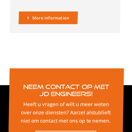
More information
Neem contact op met
JD Engineers!
Heeft u vragen of wilt u meer weten
over onze diensten? Aarzel alstublieft
niet om contact met ons op te nemen.