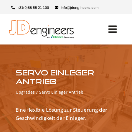
Skip
+31(0)88 55 21 100
info@jdengineers.com
to
content
Toggl
Navig
Maschinen
Module
Servo Einleger
Upgrades
Antrieb
Support & Service
Upgrades
Servo Einleger Antrieb
Über JD
Eine flexible Lösung zur Steuerung der
Kontakt
Geschwindigkeit der Einleger.