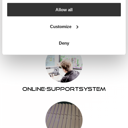
JD Engineers B.V. uses this to adapt its website and
Allow all
communications to your preferences. JD Engineers B.V.
can also show targeted advertisements based on your
recent browsing behavior.
Customize
You can read more about this in the “Details” and “About”
Maschinensicherheit
sections of this cookie banner.
Deny
Online-Supportsystem