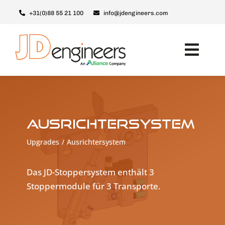
Skip
+31(0)88 55 21 100
info@jdengineers.com
to
content
Toggl
Navig
Maschinen
Module
Ausrichtersystem
Upgrades
Upgrades
Ausrichtersystem
Support & Service
Über JD
Das JD-Stoppersystem enthält 3
Stoppermodule für 3 Transporte.
Kontakt