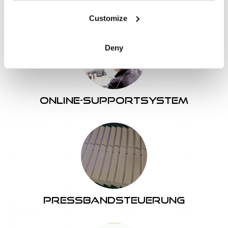
Maschinensicherheit
can also show targeted advertisements based on your
recent browsing behavior.
Customize
You can read more about this in the “Details” and “About”
sections of this cookie banner.
Deny
Online-Supportsystem
Pressbandsteuerung