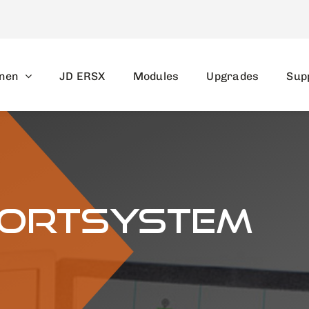
nen
JD ERSX
Modules
Upgrades
Sup
portsystem