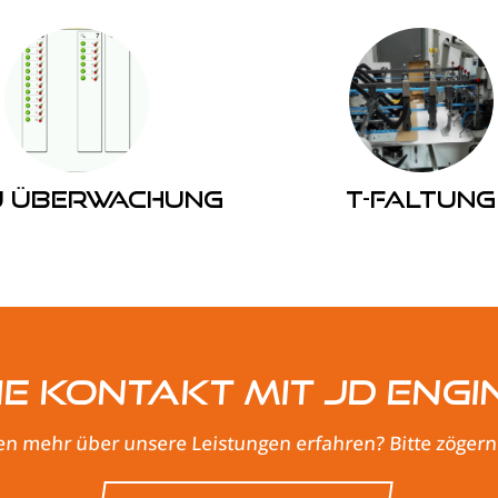
u Überwachung
T-Faltung
e Kontakt mit JD Engi
n mehr über unsere Leistungen erfahren? Bitte zögern S