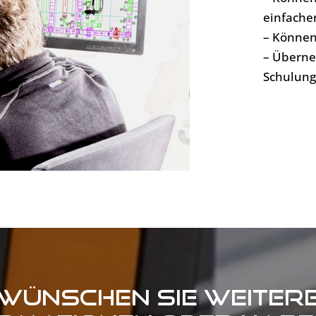
einfache
– Können
– Überneh
Schulung
Wünschen Sie weiter