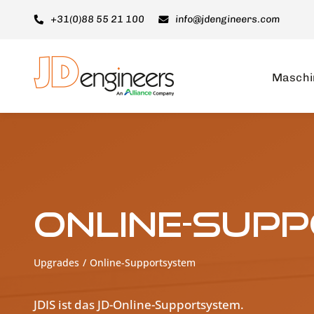
Skip
+31(0)88 55 21 100
info@jdengineers.com
to
content
Maschi
Online-Sup
Upgrades
Online-Supportsystem
JDIS ist das JD-Online-Supportsystem.