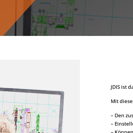
JDIS ist 
Mit dies
– Den zu
– Einste
– Können