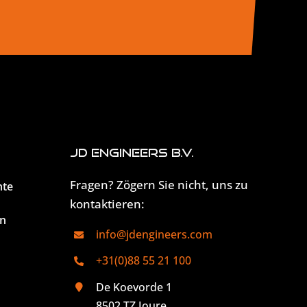
JD Engineers B.V.
Fragen? Zögern Sie nicht, uns zu
hte
kontaktieren:
n
info@jdengineers.com
+31(0)88 55 21 100
De Koevorde 1
8502 TZ Joure