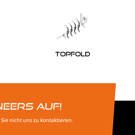
Topfold
neers auf!
ie nicht uns zu kontaktieren.