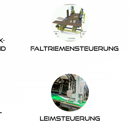
x-
nd
Faltriemensteuerung
t
Leimsteuerung