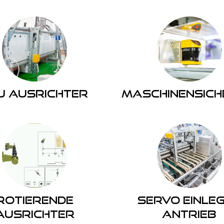
U Ausrichter
Maschinensich
Rotierende
Servo Einle
Ausrichter
Antrieb