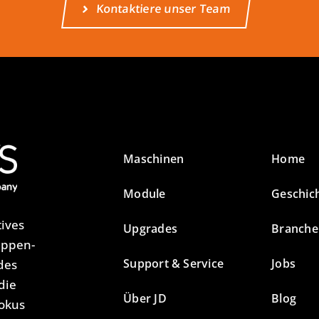
Kontaktiere unser Team
Maschinen
Home
Module
Geschic
tives
Upgrades
Branche
appen-
Support & Service
Jobs
des
die
Über JD
Blog
Fokus