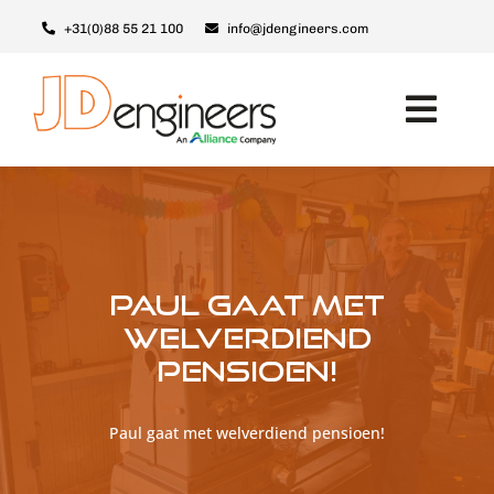
Ga
+31(0)88 55 21 100
info@jdengineers.com
naar
inhoud
Toggl
Navig
Machines
Modules
Upgrades
Paul gaat met
Support & Service
welverdiend
pensioen!
Over JD
Contact
Paul gaat met welverdiend pensioen!