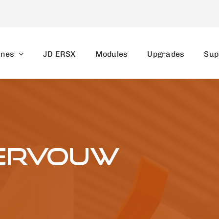
ines
JD ERSX
Modules
Upgrades
Sup
tervouw