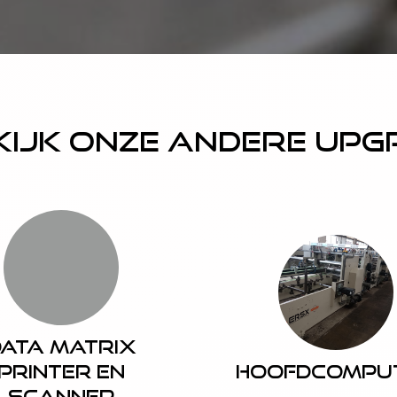
kijk onze andere up
ata Matrix
Printer en
Hoofdcompu
Scanner