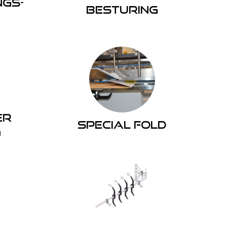
ngs-
besturing
er
Special Fold
g