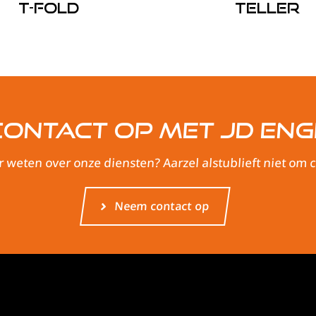
T-Fold
Teller
ontact op met JD Eng
r weten over onze diensten? Aarzel alstublieft niet om
Neem contact op