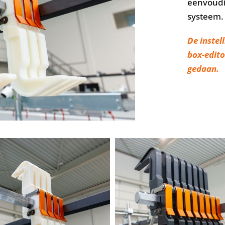
eenvoudig
systeem.
De instel
box-edito
gedaan.