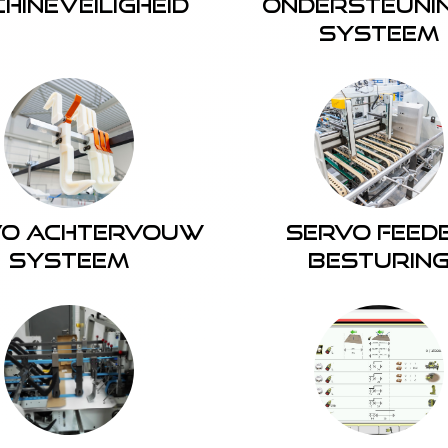
hineveiligheid
ondersteuni
systeem
vo achtervouw
Servo feed
systeem
besturin