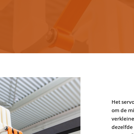
Het serv
om de mi
verkleine
dezelfde