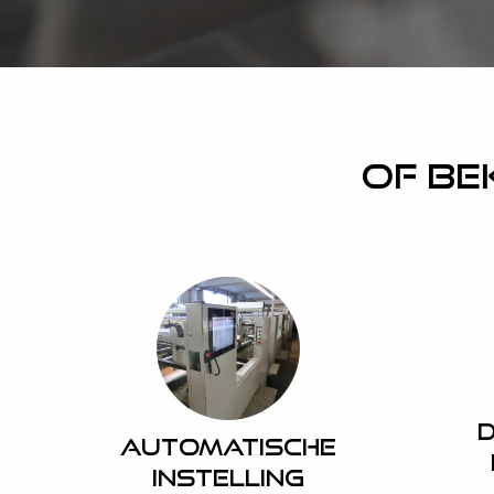
Of be
D
Automatische
instelling