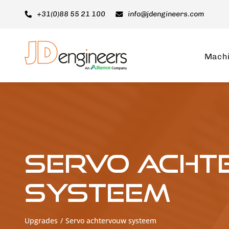
Ga
+31(0)88 55 21 100
info@jdengineers.com
naar
inhoud
Mach
Servo ach
systeem
Upgrades
Servo achtervouw systeem