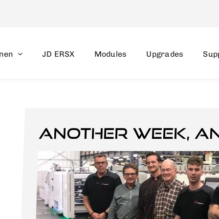
nen
JD ERSX
Modules
Upgrades
Sup
Another week, a