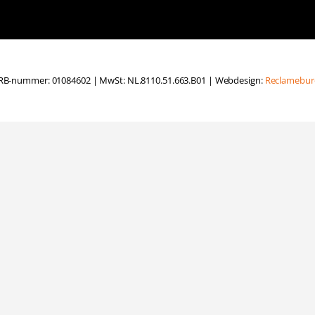
B-nummer: 01084602 | MwSt: NL.8110.51.663.B01 | Webdesign:
Reclamebur