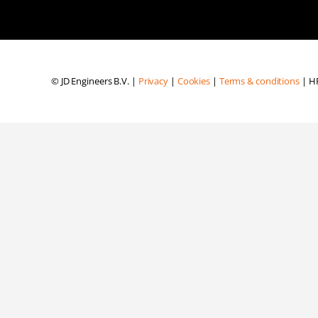
© JD Engineers B.V. |
Privacy
|
Cookies
|
Terms & conditions
| HR