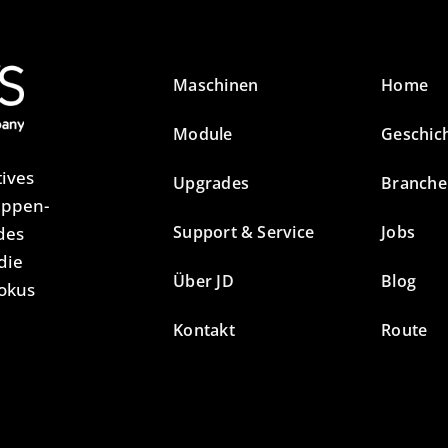
Maschinen
Home
Module
Geschic
tives
Upgrades
Branche
appen-
Support & Service
Jobs
des
die
Über JD
Blog
Fokus
Kontakt
Route