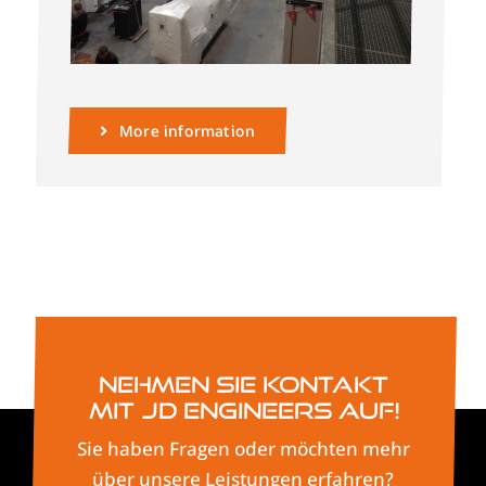
More information
Nehmen Sie Kontakt
mit JD Engineers auf!
Sie haben Fragen oder möchten mehr
über unsere Leistungen erfahren?