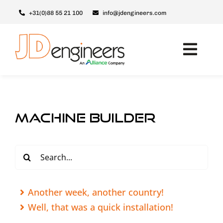
Skip
+31(0)88 55 21 100
info@jdengineers.com
to
content
Toggl
Navig
Maschinen
Module
machine builder
Upgrades
Support & Service
Search
for:
Über JD
Kontakt
Another week, another country!
Well, that was a quick installation!