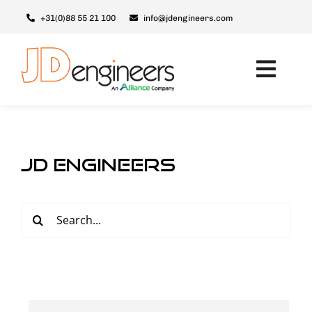
Skip
+31(0)88 55 21 100
info@jdengineers.com
to
content
Toggl
Navig
Maschinen
Module
JD Engineers
Upgrades
Support & Service
Search
for:
Über JD
Kontakt