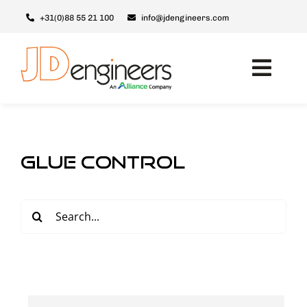
Skip
+31(0)88 55 21 100
info@jdengineers.com
to
content
Toggl
Navig
Maschinen
Module
Glue control
Upgrades
Support & Service
Search
for:
Über JD
Kontakt