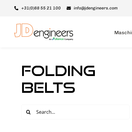
Skip
+31(0)88 55 21 100
info@jdengineers.com
to
content
Maschi
Folding
belts
Search
for: