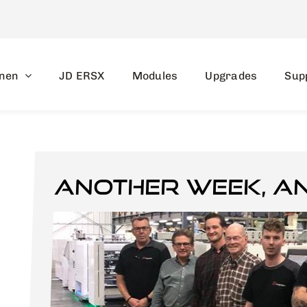
nen
JD ERSX
Modules
Upgrades
Sup
Another week, a