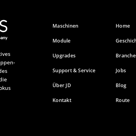
Maschinen
Home
Module
Geschic
tives
Upgrades
Branche
appen-
Support & Service
Jobs
des
die
Über JD
Blog
Fokus
Kontakt
Route