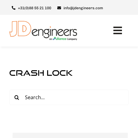
Skip
+31(0)88 55 21 100
info@jdengineers.com
to
content
Toggl
Navig
Maschinen
Module
crash lock
Upgrades
Support & Service
Search
for:
Über JD
Kontakt