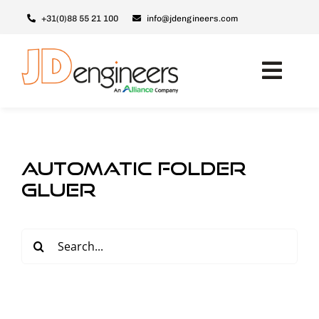
Skip
+31(0)88 55 21 100
info@jdengineers.com
to
content
Toggl
Navig
Maschinen
Module
automatic folder
Upgrades
gluer
Support & Service
Search
Über JD
for:
Kontakt