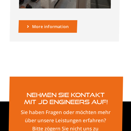
More information
Nehmen Sie Kontakt
mit JD Engineers auf!
Sie haben Fragen oder möchten mehr
über unsere Leistungen erfahren?
Bitte zögern Sie nicht uns zu